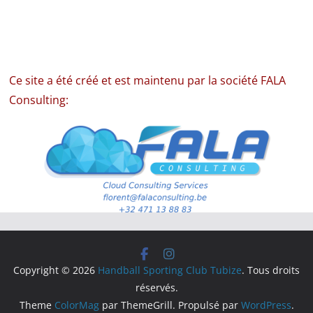
Ce site a été créé et est maintenu par la société FALA
Consulting:
Copyright © 2026
Handball Sporting Club Tubize
. Tous droits
réservés.
Theme
ColorMag
par ThemeGrill. Propulsé par
WordPress
.