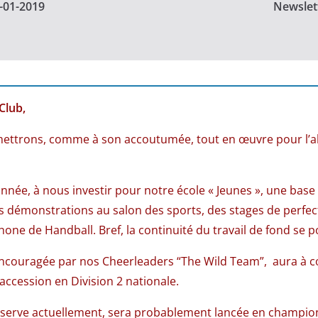
0-01-2019
Newslett
Club,
mettrons, comme à son accoutumée, tout en œuvre pour l’ab
née, à nous investir pour notre école « Jeunes », une base 
des démonstrations au salon des sports, des stages de perfe
hone de Handball. Bref, la continuité du travail de fond se p
, encouragée par nos Cheerleaders “The Wild Team”, aura à 
accession en Division 2 nationale.
serve actuellement, sera probablement lancée en champion