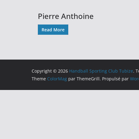
Pierre Anthoine
Read More
Copyright © 2026
Handball Sporting Club Tubize
. 
Theme
ColorMag
par ThemeGrill. Propulsé par
Wor