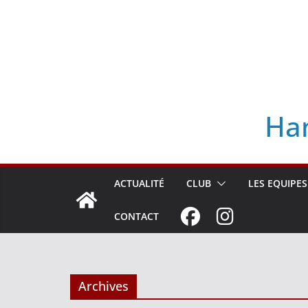
Skip
to
content
Han
ACTUALITÉ
CLUB
LES EQUIPES
CONTACT
Archives